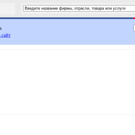
а
 сайт