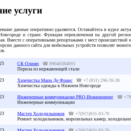
ие услуги
евшие данные оперативно удаляются. Оставайтесь в курсе акту
овгороде и стране. Функция переключения на другой регион
ая. Вместе с оперативными репортажами с мест происшествий н
Версии данного сайта для мобильных устройств позволят монит
ов.
25
СК Олимп
☎
89040384093
Перила из нержавеющей стали
23
Химчистка Мари Де Франс
☎
+7 (831) 296-59-38
Химчистка одежды в Нижнем Новгороде
23
Инженерные коммуникации PRO Инжиниринг
☎
+7
Инженерные коммуникации
23
Мастер Холодильников
☎
+7(915)931-93-70
Ремонт холодильников, морозильных камер, холодильн
23
Мастер Холодильников
☎
+7(915)931-93-70