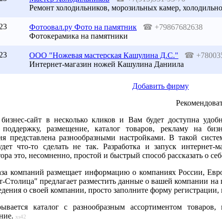
Ремонт холодильников, морозильных камер, холодильн
23
Фотоовал.ру Фото на памятник
☎
+79867682638
Фотокерамика на памятники
23
ООО "Ножевая мастерская Кашулина Д.С."
☎
+78003
Интернет-магазин ножей Кашулина Даниила
Добавить фирму
Рекомендоват
 бизнес-сайт в несколько кликов и Вам будет доступна удоб
 поддержку, размещение, каталог товаров, рекламу на биз
ия представлена разнообразными настройками. В такой систе
удет что-то сделать не так. Разработка и запуск интернет-
ора это, несомненно, простой и быстрый способ рассказать о себ
аза компаний размещает информацию о компаниях России, Евро
-Столица" предлагает разместить данные о вашей компании на по
дения о своей компании, просто заполните форму регистрации, 
ывается каталог с разнообразным ассортиментом товаров
ние.
xs42