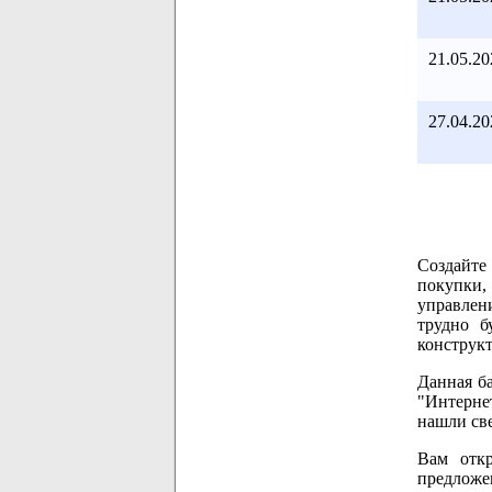
21.05.20
27.04.20
Создайте
покупки,
управлен
трудно б
конструкт
Данная б
"Интернет
нашли све
Вам откр
предложе