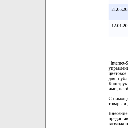
21.05.20
12.01.20
"Internet
управлен
цветовое
для публ
Конструкт
ими, не 
С помощь
товары и 
Внесение
предоста
возможно