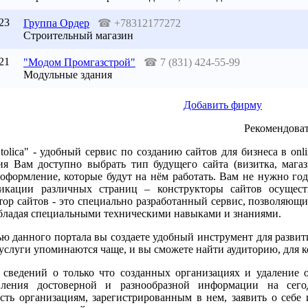
23
Группа Ордер
☎
+78312177272
Строительный магазин
21
"Модом Промгазстрой"
☎
7 (831) 424-55-99
Модульные здания
Добавить фирму
Рекомендоват
-Stolica" - удобный сервис по созданию сайтов для бизнеса в o
ия Вам доступно выбрать тип будущего сайта (визитка, магази
 оформление, которые будут на нём работать. Вам не нужно го
икации различных страниц – конструкторы сайтов осущес
ор сайтов - это специально разработанный сервис, позволяющий
обладая специальными техническими навыками и знаниями.
ю данного портала вы создаете удобный инструмент для развит
услуги упоминаются чаще, и вы сможете найти аудиторию, для 
 сведений о только что созданных организациях и удаление 
вления достоверной и разнообразной информации на сего
сть организациям, зарегистрированным в нем, заявить о себе 