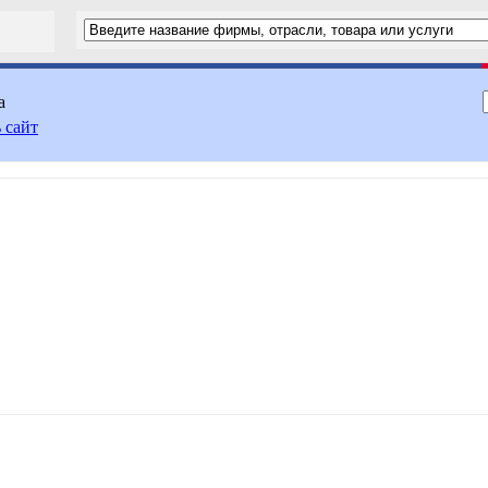
а
 сайт