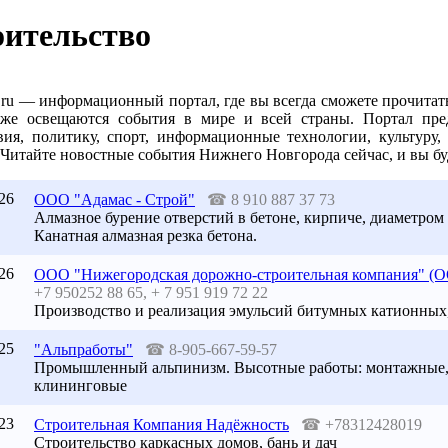
ительство
n.ru — информационный портал, где вы всегда сможете прочита
кже освещаются события в мире и всей страны. Портал пред
вия, политику, спорт, информационные технологии, культуру, 
Читайте новостные события Нижнего Новгорода сейчас, и вы буде
26
ООО "Адамас - Строй"
☎
8 910 887 37 73
Алмазное бурение отверстий в бетоне, кирпиче, диаметром 
Канатная алмазная резка бетона.
26
ООО "Нижегородская дорожно-строительная компания" 
+7 950252 88 65, + 7 951 919 72 22
Производство и реализация эмульсий битумных катионных
25
"Альпработы"
☎
8-905-667-59-57
Промышленный альпинизм. Высотные работы: монтажные,
клининговые
23
Строительная Компания Надёжность
☎
+78312428019
Строительство каркасных домов, бань и дач