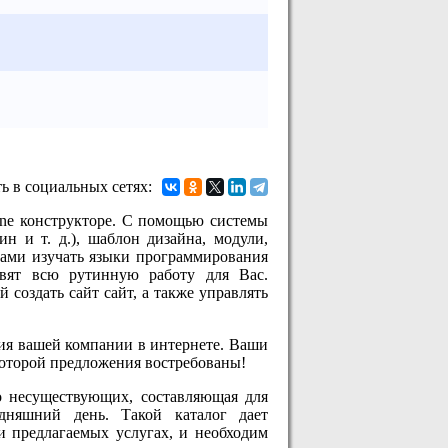
ь в социальных сетях:
nline конструкторе. С помощью системы
н и т. д.), шаблон дизайна, модули,
дами изучать языки программирования
твят всю рутинную работу для Вас.
 создать сайт сайт, а также управлять
ия вашей компании в интернете. Ваши
которой предложения востребованы!
о несуществующих, составляющая для
дняшний день. Такой каталог дает
и предлагаемых услугах, и необходим