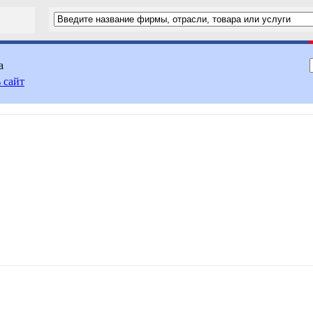
а
 сайт