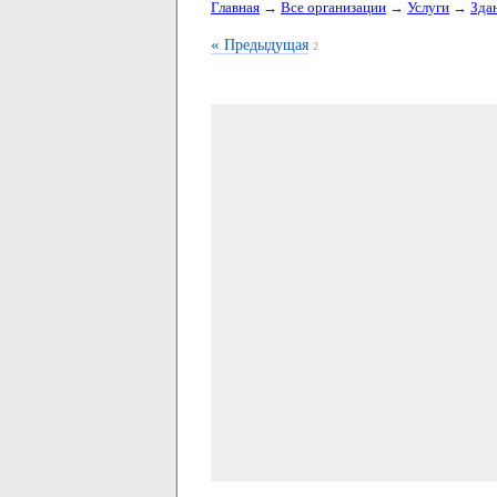
Главная
→
Все организации
→
Услуги
→
Зда
«
Предыдущая
2