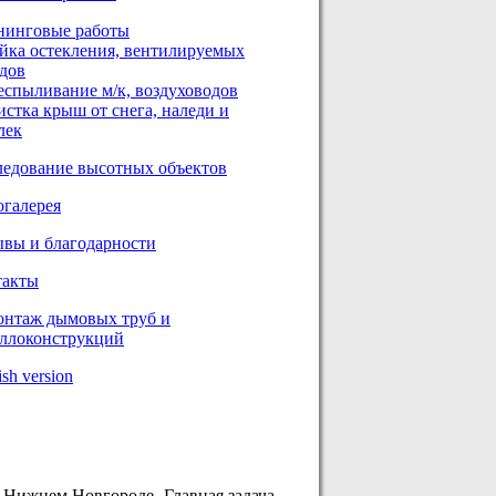
нинговые работы
йка остекления, вентилируемых
дов
еспыливание м/к, воздуховодов
стка крыш от снега, наледи и
лек
едование высотных объектов
галерея
вы и благодарности
такты
онтаж дымовых труб и
ллоконструкций
ish version
 Нижнем Новгороде. Главная задача