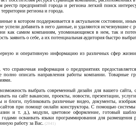
лем реестр предприятий города и региона легкий поиск интер
 территории региона и города.
данные в котором поддерживается в актуальном состоянии, ины
не успели добавить в него данные, и удаляются исчезнувшие с 
ени как самим компаниям, упоминающимся в нем, так и поте
ть заявить о себе, а их потенциальная аудитория быстро выбра
верную и оперативную информацию из различных сфер жизни 
м, что справочная информация о предприятиях предоставляетс
ее полно описать направления работы компании. Товарные г
иями.
 возможность выбрать современный дизайн для вашего сайта, 
вать на сайт вакансии, проекты, новости, презентации, услуг
и блоги, публиковать различные видео, документы, изображени
х сайтов при помощт онлайн конструктора. С помощью системы
газин и т. д.), модули, цветовое оформление, готовый шабл
я годами осваивать языки программирования для размещения 
инную работу за Вас.
(2041)