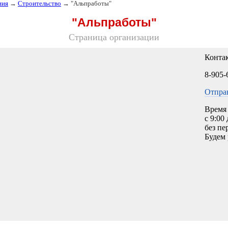
ния
→
Строительство
→ "Альпработы"
"Альпработы"
Страница организации
Конта
8-905-
Отпра
Время 
с 9:00
без пе
Будем 