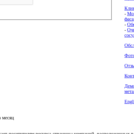
Кли
-
Мо
фаса
-
Об
-
Очи
сосу
Обсл
Фото
Отзы
Кон
Дем
мета
Engl
в месяц
гает посетителям ресурса страницы компаний, расположенных в