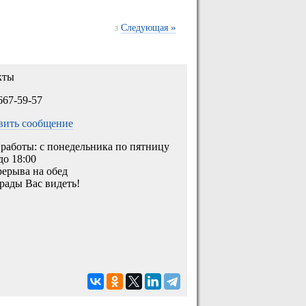
»
Следующая
3
кты
667-59-57
вить сообщение
работы: с понедельника по пятницу
 до 18:00
рерыва на обед
рады Вас видеть!