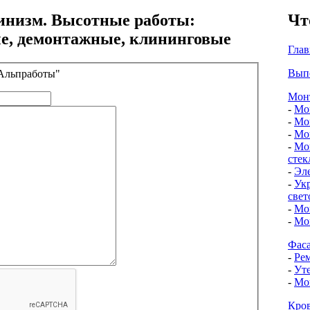
низм. Высотные работы:
Чт
е, демонтажные, клининговые
Глав
Вып
"Альпработы"
Мон
-
Мо
-
Мо
-
Мо
-
Мон
стек
-
Эл
-
Ук
све
-
Мо
-
Мо
Фас
-
Ре
-
Ут
-
Мо
Кро