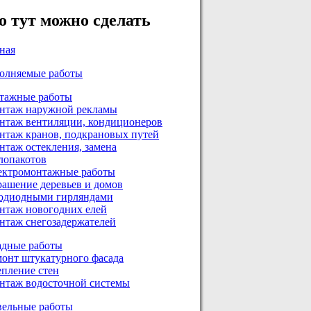
о тут можно сделать
ная
олняемые работы
тажные работы
нтаж наружной рекламы
нтаж вентиляции, кондиционеров
нтаж кранов, подкрановых путей
таж остекления, замена
лопакотов
ектромонтажные работы
рашение деревьев и домов
тодиодными гирляндами
нтаж новогодних елей
нтаж снегозадержателей
адные работы
монт штукатурного фасада
епление стен
нтаж водосточной системы
вельные работы