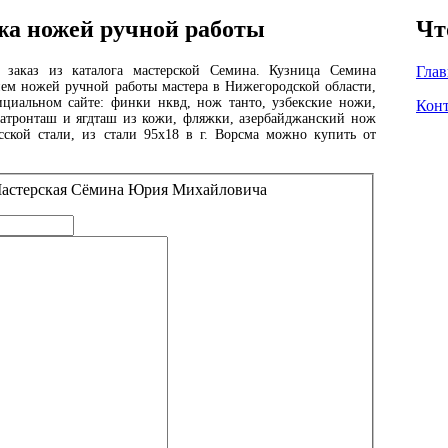
жа ножей ручной работы
Чт
 заказ из каталога мастерской Семина. Кузница Семина
Глав
ием ножей ручной работы мастера в Нижегородской области,
ициальном сайте: финки нквд, нож танто, узбекские ножи,
Кон
патронташ и ягдташ из кожи, фляжки, азербайджанский нож
сской стали, из стали 95х18 в г. Ворсма можно купить от
 Мастерская Сёмина Юрия Михайловича