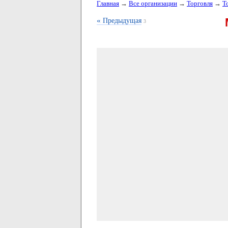
Главная
→
Все организации
→
Торговля
→
Т
«
Предыдущая
3