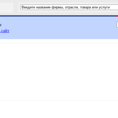
а
 сайт