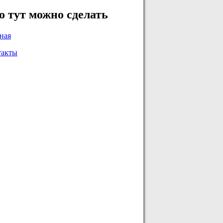
о тут можно сделать
ная
такты